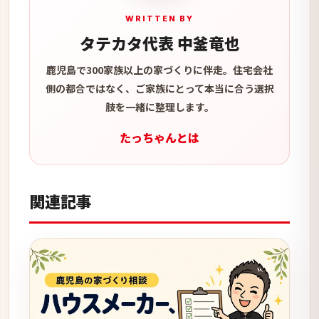
関連記事
2026.07.09
鹿児島のハウスメーカーはどう選ぶ？後悔しない比
較の6つの視点
無料相談を予約する
LINEで気軽に相談する
LINE
来店・オンラインから選べます
無料 / 30秒で登録