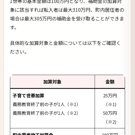
加算対象
金額
子育て世帯加算
25万円
義務教育終了前の子が1人（※1）
（※1)
義務教育終了前の子が1人（※2）
50万円
（※2)
町内業者施工加算金
100万円
高断熱加算金
25万円
外皮平均熱貫流率（UA値）が0.60以下
（※3）
（※3）
50万円
外皮平均熱貫流率（UA値）が0.46以下
（※4）
（※4）
引越祝加算金
10万円
町外からの転入（※5）
（※5）