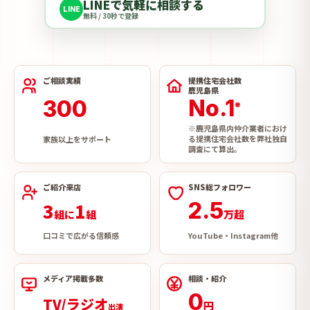
LINEで気軽に相談する
LINE
無料 / 30秒で登録
ご相談実績
提携住宅会社数
鹿児島県
No.1
300
※
※鹿児島県内仲介業者におけ
る提携住宅会社数を弊社独自
家族以上をサポート
調査にて算出。
ご紹介来店
SNS総フォロワー
2.5
3
1
組に
組
万超
口コミで広がる信頼感
YouTube・Instagram他
メディア掲載多数
相談・紹介
0
TV/ラジオ
円
出演