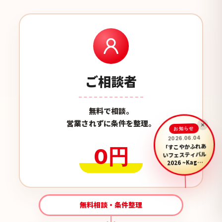
ご相談者
無料で相談。
×
営業されずに条件を整理。
お知らせ
2026.06.04
「すこやかふれあ
いフェスティバル
0円
2026 ~Kag…
無料相談・条件整理
無料相談を予約する
LINEで気軽に相談する
LINE
来店・オンラインから選べます
無料 / 30秒で登録