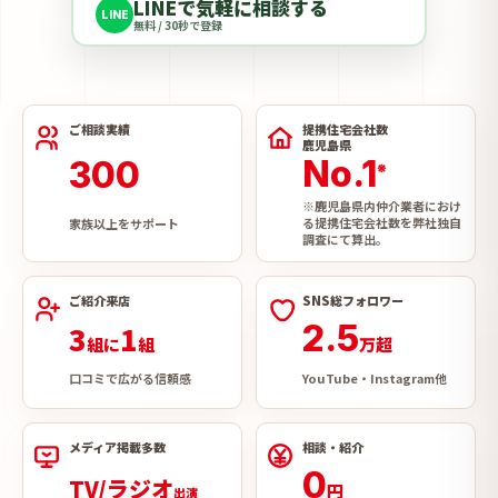
LINEで気軽に相談する
LINE
無料 / 30秒で登録
ご相談実績
提携住宅会社数
鹿児島県
No.1
300
※
※鹿児島県内仲介業者におけ
る提携住宅会社数を弊社独自
家族以上をサポート
調査にて算出。
ご紹介来店
SNS総フォロワー
2.5
3
1
組に
組
万超
口コミで広がる信頼感
YouTube・Instagram他
メディア掲載多数
相談・紹介
0
TV/ラジオ
円
出演