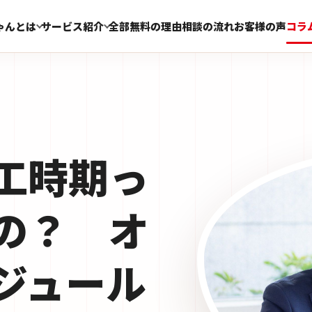
ゃんとは
サービス紹介
全部無料の理由
相談の流れ
お客様の声
コラ
工時期っ
の？ オ
ジュール