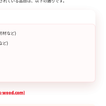
されている品目は、以下の通りです。
桁材など)
など)
ood.com)