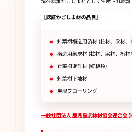
現在認証かごしま材として生産され認証
［認証かごしま材の品目］
針葉樹構造用製材 (柱材、梁材、
構造用集成材 (柱材、梁材、桁材
針葉樹造作材 (壁板類)
針葉樹下地材
単層フローリング
一般社団法人 鹿児島県林材協会連合会 (k-w