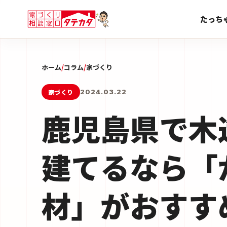
たっち
ホーム
/
コラム
/
家づくり
家づくり
2024.03.22
鹿児島県で木
建てるなら「
材」がおすす