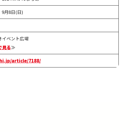
、9月8日(日)
きイベント広場
で見る
≫
hi.jp/article/7188/