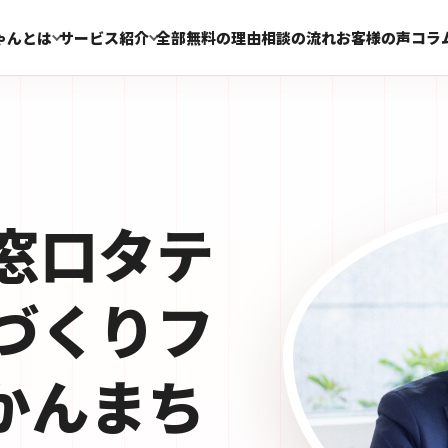
ゃんとは
サービス紹介
全部無料の理由
相談の流れ
お客様の声
コラ
窓口タテ
づくりフ
n かんまち