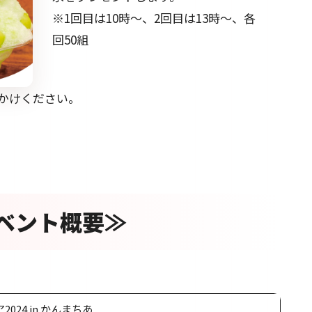
※1回目は10時～、2回目は13時～、各
回50組
かけください。
ベント概要≫
024 in かんまちあ