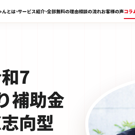
ゃんとは
サービス紹介
全部無料の理由
相談の流れ
お客様の声
コラ
令和7
り補助金
X志向型